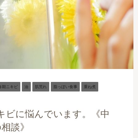
春期ニキビ
油
肌荒れ
脂っぽい食事
重ね煮
キビに悩んでいます。《中
の相談》