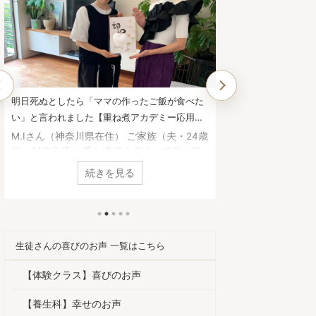
日死ぬとしたら「ママの作ったご飯が食べた
他では学べない、一生役
」と言われました【重ね煮アカデミー応用科
でした。【重ね煮アカデ
徒さんのお声】
お声】
.Iさん（神奈川県在住） ご家族（夫・24歳
Y.Mさん（静岡県在住
・21歳息子） 重ね煮アカデミーで学ぶ前
思った理由は何ですか
何に悩んでいましたか？ 自身の原因不明
白かったので、続けよ
続きを見る
続き
胃腸の不調 娘の咽頭炎、副鼻腔炎の頻発
を通して、四季折々の
子の肌荒れ 重ね煮アカデミーで学び、ど
た。 基礎科で「一番
な変化がありましたか？ ・自身は胃腸の
とは何ですか？ 足し
不調が治り、体重、体脂肪率、コレステロー
と。 砂糖や油につい
値が下がりました。 ・気持ちが安定して
手当について。 どれ
生徒さんの喜びのお声 一覧はこちら
向きになりました。 ・娘は耳鼻科に行く
他で学ぶことは出来ま
度が激減しました。 ・息子は一人暮らし
白い講義内容でした。
【体験クラス】喜びのお声
でも和食をよく食べるようになったようで
んな変化がありました
。 ・夫は、「明日死ぬとしたら何が食べ
と、以前の状態を忘れて
【養生科】幸せのお声
いか？」と聞いたら「 ...
前は顔が丸くて浮腫んで 