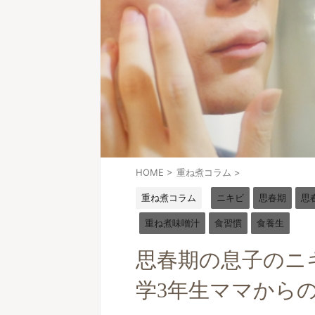
HOME
>
重ね煮コラム
>
重ね煮コラム
ニキビ
思春期
思
重ね煮味噌汁
食習慣
食養生
思春期の息子のニ
学3年生ママから