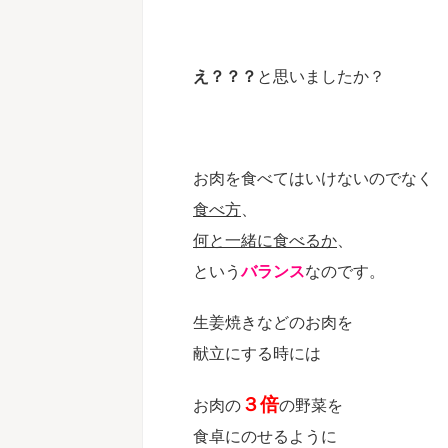
え？？？
と思いましたか？
子どもの中耳炎、自身の鼻炎が改
ではない財産を手にしました。【
お肉を食べてはいけないのでなく
ミー基礎科生徒さんのお声】
池田侑子さん（北海道在住） 
食べ方
、
うと思った理由は何ですか？ 
で子どもの中耳炎と私の鼻炎の
何と一緒に食べるか
、
続きを見る
みられ始め、 もっと食に関す
という
バランス
なのです。
を持って、 家族の健康を自信
術を身に付けたいと思ったため
「一番よかった！」と思うこと
生姜焼きなどのお肉を
養生科からのメンバーでそのま
献立にする時には
間続けて学べ、 重ね煮を作る
過程と変化を共有できた事が励
３倍
お肉の
の野菜を
戦し続ける力になりました。 
正しいのか分からなかった 食
食卓にのせるように
な知識をしっかりと根拠も ...