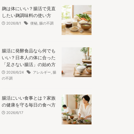
麹は体にいい？腸活で見直
したい麹調味料の使い方
2026/8/1
便秘
,
腸の不調
腸活に発酵食品なら何でも
いい？日本人の体に合った
「足さない腸活」の始め方
2026/6/24
アレルギー
,
腸
の不調
腸活にいい食事とは？家族
の健康を守る毎日の食べ方
2026/6/17