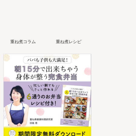
重ね煮コラム
重ね煮レシピ