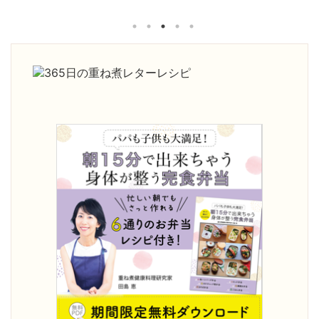
、副鼻腔炎の
て、四季折々の重ね煮を習いたか
きていたの
ね煮アカデミ
った。 基礎科で「一番よかっ
きるように
がありまし
た！」と思うことは何ですか？ 足
びたいと思
の不調が治
し算の考え方を学べたこと。 砂糖
「一番よか
コレステロ
や油について、深く学べたこと。
何ですか？
。 ・気持ち
手当について。 どれも大切な知恵
ていること
りました。
ですが、他で学ぶことは出来ませ
っとおいし
度が激減し
ん。一生役に立つ面白い講義内容
たい！」と
人暮らしでも
でした。 ご家庭やご自身にどんな
きになった
になったよ
変化がありましたか？ 体調は良く
試しても娘
明日死ぬとし
なると、以前の状態を忘れてしま
途方に暮れ
」と聞いた
いますね。 1年前は顔が丸くて浮腫
す。 ご家
んで ...
がありま ...