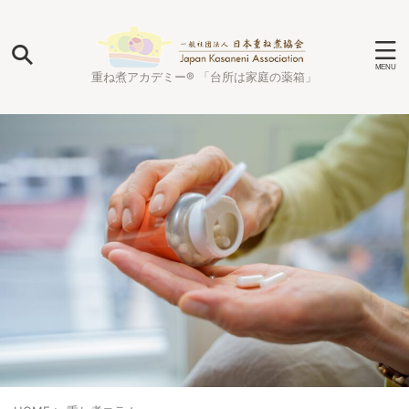
重ね煮アカデミー® 「台所は家庭の薬箱」