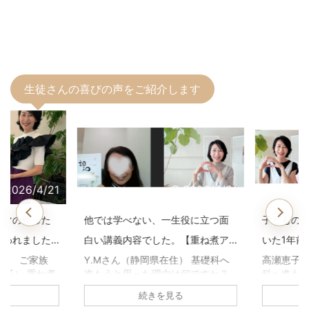
生徒さんの喜びの声をご紹介します
2026/4/21
2026/4/21
マの作った
他では学べない、一生役に立つ面
子どもの鼻
われました
白い講義内容でした。【重ね煮ア
いた1年前
用科生徒さ
カデミー基礎科生徒さんのお声】
煮アカデミ
住） ご家族
Y.Mさん（静岡県在住） 基礎科へ
高瀬恵子さ
子） 重ね煮
進もうと思った理由は何ですか？
科へ進もう
声】
何に悩んで
養生科がとても面白かったので、
か？ 養生
続きを見る
原因不明の胃
続けようと思いました。1年を通し
び、娘の鼻