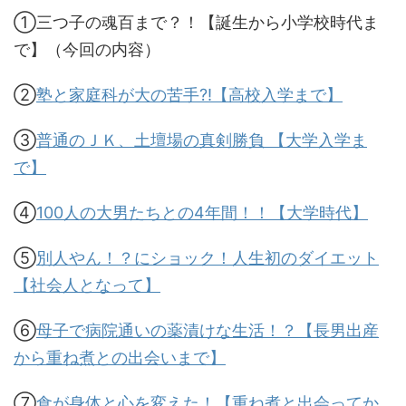
①
三つ子の魂百まで？！【誕生から小学校時代ま
で】（今回の内容）
②
塾と家庭科が大の苦手?!【高校入学まで】
③
普通のＪＫ、土壇場の真剣勝負 【大学入学ま
で】
④
100人の大男たちとの4年間！！【大学時代】
⑤
別人やん！？にショック！人生初のダイエット
【社会人となって】
⑥
母子で病院通いの薬漬けな生活！？【長男出産
から重ね煮との出会いまで】
⑦
食が身体と心を変えた！【重ね煮と出会ってか