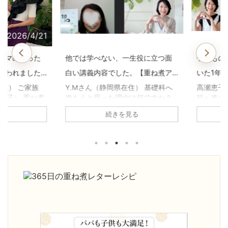
2026/4/21
2026/4/21
マの作った
他では学べない、一生役に立つ面
子どもの鼻
われました
白い講義内容でした。【重ね煮ア
いた1年前
用科生徒さ
カデミー基礎科生徒さんのお声】
煮アカデミ
住） ご家族
Y.Mさん（静岡県在住） 基礎科へ
高瀬恵子さ
子） 重ね煮
進もうと思った理由は何ですか？
科へ進もう
声】
何に悩んで
養生科がとても面白かったので、
か？ 養生
続きを見る
原因不明の胃
続けようと思いました。1年を通し
び、娘の鼻
、副鼻腔炎の
て、四季折々の重ね煮を習いたか
きていたの
ね煮アカデミ
った。 基礎科で「一番よかっ
きるように
がありまし
た！」と思うことは何ですか？ 足
びたいと思
の不調が治
し算の考え方を学べたこと。 砂糖
「一番よか
コレステロ
や油について、深く学べたこと。
何ですか？
。 ・気持ち
手当について。 どれも大切な知恵
ていること
りました。
ですが、他で学ぶことは出来ませ
っとおいし
度が激減し
ん。一生役に立つ面白い講義内容
たい！」と
人暮らしでも
でした。 ご家庭やご自身にどんな
きになった
になったよ
変化がありましたか？ 体調は良く
試しても娘