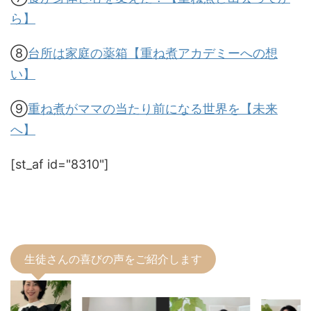
ら】
⑧
台所は家庭の薬箱【重ね煮アカデミーへの想
い】
⑨
重ね煮がママの当たり前になる世界を【未来
へ】
[st_af id="8310"]
生徒さんの喜びの声をご紹介します