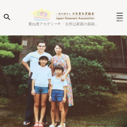
重ね煮アカデミー® 「台所は家庭の薬箱」