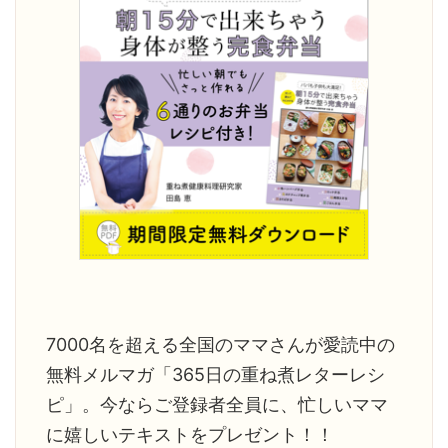
明日死ぬとし
なると、以前の状態を忘れてしま
途方に暮れ
」と聞いた
いますね。 1年前は顔が丸くて浮腫
す。 ご家
んで ...
がありま ...
7000名を超える全国のママさんが愛読中の
無料メルマガ「365日の重ね煮レターレシ
ピ」。今ならご登録者全員に、忙しいママ
に嬉しいテキストをプレゼント！！