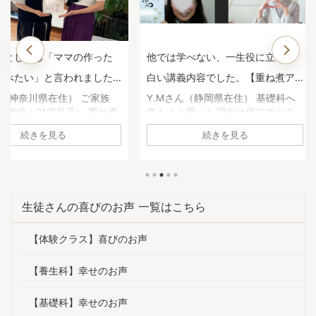
マの作った
他では学べない、一生役に立つ面
子どもの鼻
われました
白い講義内容でした。【重ね煮ア
いた1年前
用科生徒さ
カデミー基礎科生徒さんのお声】
煮アカデミ
住） ご家族
Y.Mさん（静岡県在住） 基礎科へ
高瀬恵子さ
子） 重ね煮
進もうと思った理由は何ですか？
科へ進もう
声】
何に悩んで
養生科がとても面白かったので、
か？ 養生
続きを見る
原因不明の胃
続けようと思いました。1年を通し
び、娘の鼻
、副鼻腔炎の
て、四季折々の重ね煮を習いたか
きていたの
ね煮アカデミ
った。 基礎科で「一番よかっ
きるように
がありまし
た！」と思うことは何ですか？ 足
びたいと思
の不調が治
し算の考え方を学べたこと。 砂糖
「一番よか
生徒さんの喜びのお声 一覧はこちら
コレステロ
や油について、深く学べたこと。
何ですか？
。 ・気持ち
手当について。 どれも大切な知恵
ていること
【体験クラス】喜びのお声
りました。
ですが、他で学ぶことは出来ませ
っとおいし
度が激減し
ん。一生役に立つ面白い講義内容
たい！」と
人暮らしでも
でした。 ご家庭やご自身にどんな
きになった
【養生科】幸せのお声
になったよ
変化がありましたか？ 体調は良く
試しても娘
明日死ぬとし
なると、以前の状態を忘れてしま
途方に暮れ
【基礎科】幸せのお声
」と聞いた
いますね。 1年前は顔が丸くて浮腫
す。 ご家