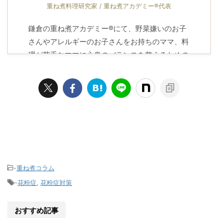
重ね煮料理研究家 / 重ね煮アカデミー®代表
鎌倉の重ね煮アカデミー®にて、野菜嫌いのお子
さんやアレルギーのお子さんをお持ちのママ、料
理が苦手なママに心身のバランスを整えるための
知恵とレシピをお届けしています。
プロフィール
-
重ね煮コラム
-
花粉症
,
花粉症対策
おすすめ記事