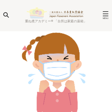
重ね煮アカデミー® 「台所は家庭の薬箱」