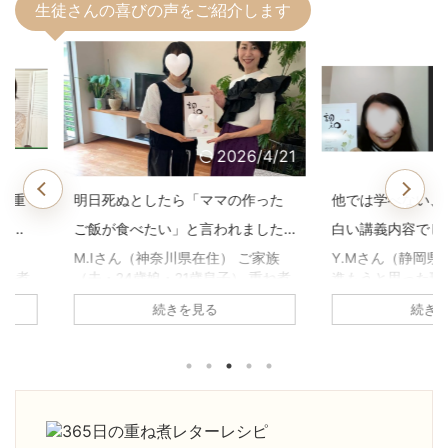
生徒さんの喜びの声をご紹介します
2026/4/21
2026/4/21
マの作った
他では学べない、一生役に立つ面
子どもの鼻
われました
白い講義内容でした。【重ね煮ア
いた1年前
用科生徒さ
カデミー基礎科生徒さんのお声】
煮アカデミ
住） ご家族
Y.Mさん（静岡県在住） 基礎科へ
高瀬恵子さ
子） 重ね煮
進もうと思った理由は何ですか？
科へ進もう
声】
何に悩んで
養生科がとても面白かったので、
か？ 養生
続きを見る
原因不明の胃
続けようと思いました。1年を通し
び、娘の鼻
、副鼻腔炎の
て、四季折々の重ね煮を習いたか
きていたの
ね煮アカデミ
った。 基礎科で「一番よかっ
きるように
がありまし
た！」と思うことは何ですか？ 足
びたいと思
の不調が治
し算の考え方を学べたこと。 砂糖
「一番よか
コレステロ
や油について、深く学べたこと。
何ですか？
。 ・気持ち
手当について。 どれも大切な知恵
ていること