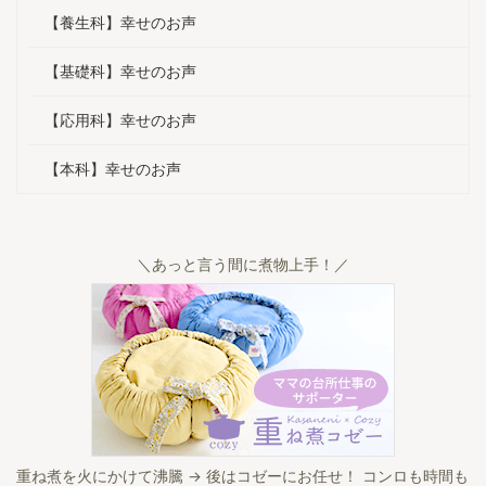
人暮らしでも
でした。 ご家庭やご自身にどんな
きになった
【養生科】幸せのお声
になったよ
変化がありましたか？ 体調は良く
試しても娘
明日死ぬとし
なると、以前の状態を忘れてしま
途方に暮れ
【基礎科】幸せのお声
」と聞いた
いますね。 1年前は顔が丸くて浮腫
す。 ご家
んで ...
がありま ...
【応用科】幸せのお声
【本科】幸せのお声
＼あっと言う間に煮物上手！／
重ね煮を火にかけて沸騰 → 後はコゼーにお任せ！ コンロも時間も