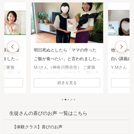
マの作った
他では学べない、一生役に立つ面
子どもの鼻
われました
白い講義内容でした。【重ね煮ア
いた1年前
用科生徒さ
カデミー基礎科生徒さんのお声】
煮アカデミ
住） ご家族
Y.Mさん（静岡県在住） 基礎科へ
高瀬恵子さ
子） 重ね煮
進もうと思った理由は何ですか？
科へ進もう
声】
何に悩んで
養生科がとても面白かったので、
か？ 養生
続きを見る
原因不明の胃
続けようと思いました。1年を通し
び、娘の鼻
、副鼻腔炎の
て、四季折々の重ね煮を習いたか
きていたの
ね煮アカデミ
った。 基礎科で「一番よかっ
きるように
がありまし
た！」と思うことは何ですか？ 足
びたいと思
の不調が治
し算の考え方を学べたこと。 砂糖
「一番よか
生徒さんの喜びのお声 一覧はこちら
コレステロ
や油について、深く学べたこと。
何ですか？
。 ・気持ち
手当について。 どれも大切な知恵
ていること
【体験クラス】喜びのお声
りました。
ですが、他で学ぶことは出来ませ
っとおいし
度が激減し
ん。一生役に立つ面白い講義内容
たい！」と