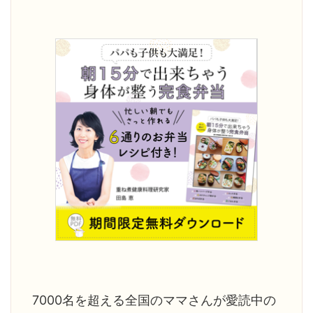
りました。
ですが、他で学ぶことは出来ませ
っとおいし
度が激減し
ん。一生役に立つ面白い講義内容
たい！」と
人暮らしでも
でした。 ご家庭やご自身にどんな
きになった
になったよ
変化がありましたか？ 体調は良く
試しても娘
明日死ぬとし
なると、以前の状態を忘れてしま
途方に暮れ
」と聞いた
いますね。 1年前は顔が丸くて浮腫
す。 ご家
んで ...
がありま ...
7000名を超える全国のママさんが愛読中の