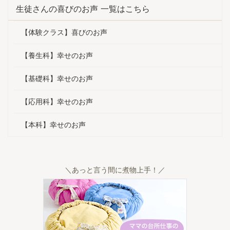
こと。 砂糖
「一番よかった！」と思うことは
思ったため
生徒さんの喜びのお声 一覧はこちら
べたこと。
何ですか？ 家族皆の体調が安定し
った！」と
も大切な知恵
ていることと、 そのおかげで「も
養生科から
【体験クラス】喜びのお声
は出来ませ
っとおいしい重ね煮を作ってあげ
一緒に一年
い講義内容
たい！」と、 自分自身の心が前向
を作る実践
自身にどんな
きになったことです。 1年前、何を
共有できた
【養生科】幸せのお声
 体調は良く
試しても娘の鼻炎がよくならず、
続ける力に
忘れてしま
途方に暮れていたのが嘘のようで
誰が正しい
【基礎科】幸せのお声
が丸くて浮腫
す。 ご家庭やご自身にどんな変化
に関する様
がありま ...
根拠も ...
【応用科】幸せのお声
【本科】幸せのお声
＼あっと言う間に煮物上手！／