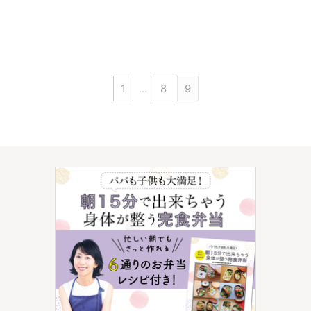
1
…
8
9