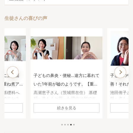
生徒さんの喜びの声
役に立つ面
子どもの鼻炎・便秘…途方に暮れて
子どもの中
【重ね煮ア
いた1年前が嘘のようです。【重ね
善！それだ
んのお声】
煮アカデミー基礎科生徒さんのお
しました。
） 基礎科へ
高瀬恵子さん（茨城県在住） 基礎
池田侑子さ
何ですか？
科へ進もうと思った理由は何です
科へ進もう
声】
礎科生徒さ
ったので、
か？ 養生科で引き算の食べ方を学
か？ 養生
続きを見る
。1年を通し
び、娘の鼻炎や体調がよくなって
炎と私の鼻
を習いたか
きていたので、この状態を維持で
れ始め、 
番よかっ
きるように、引き続き基礎科で学
知識を持っ
ですか？ 足
びたいと思いました。 基礎科で
を持って守