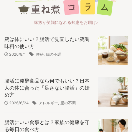
家族が笑顔になれる知恵をお届け♪
麹は体にいい？腸活で見直したい麹調
味料の使い方
2026/8/1
便秘
,
腸の不調
腸活に発酵食品なら何でもいい？日本
人の体に合った「足さない腸活」の始
め方
2026/6/24
アレルギー
,
腸の不調
腸活にいい食事とは？家族の健康を守
る毎日の食べ方