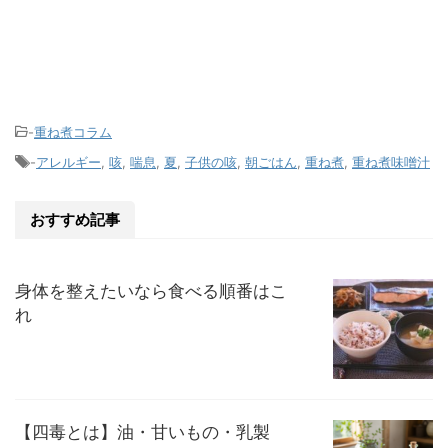
-
重ね煮コラム
-
アレルギー
,
咳
,
喘息
,
夏
,
子供の咳
,
朝ごはん
,
重ね煮
,
重ね煮味噌汁
おすすめ記事
身体を整えたいなら食べる順番はこ
れ
【四毒とは】油・甘いもの・乳製