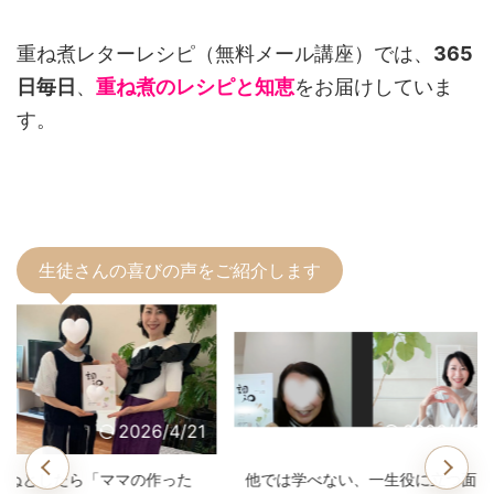
重ね煮レターレシピ（無料メール講座）では、
365
日毎日
、
重ね煮のレシピと知恵
をお届けしていま
す。
生徒さんの喜びの声をご紹介します
2026/4/21
2026/4/21
マの作った
他では学べない、一生役に立つ面
子どもの鼻