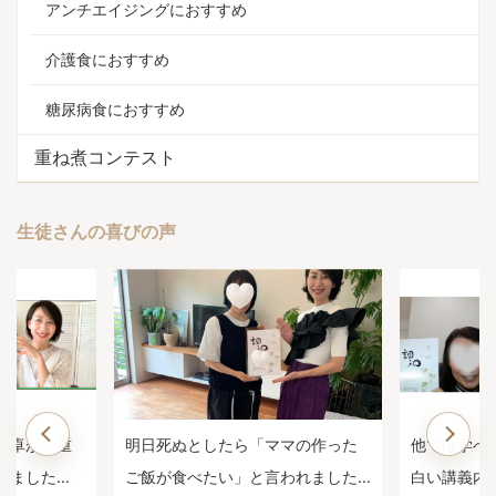
アンチエイジングにおすすめ
介護食におすすめ
糖尿病食におすすめ
重ね煮コンテスト
生徒さんの喜びの声
マの作った
他では学べない、一生役に立つ面
子どもの鼻
われました
白い講義内容でした。【重ね煮ア
いた1年前