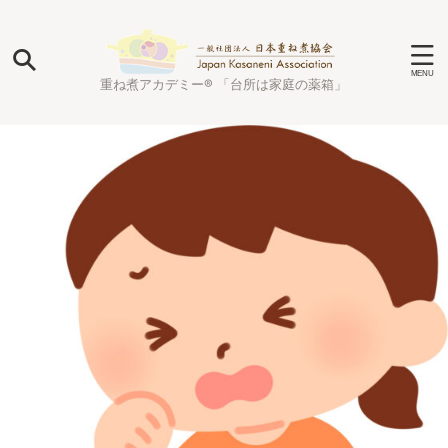
重ね煮アカデミー® 「台所は家庭の薬箱」