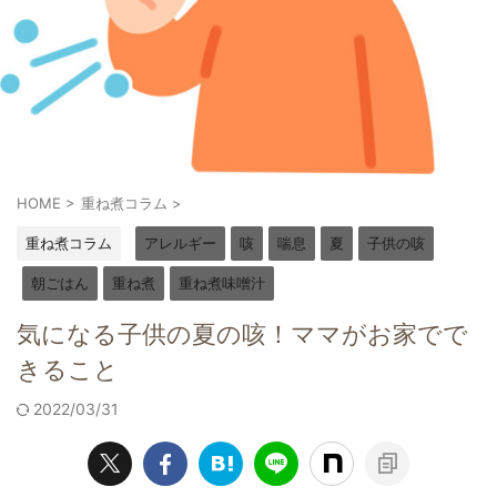
HOME
>
重ね煮コラム
>
重ね煮コラム
アレルギー
咳
喘息
夏
子供の咳
朝ごはん
重ね煮
重ね煮味噌汁
気になる子供の夏の咳！ママがお家でで
きること
2022/03/31