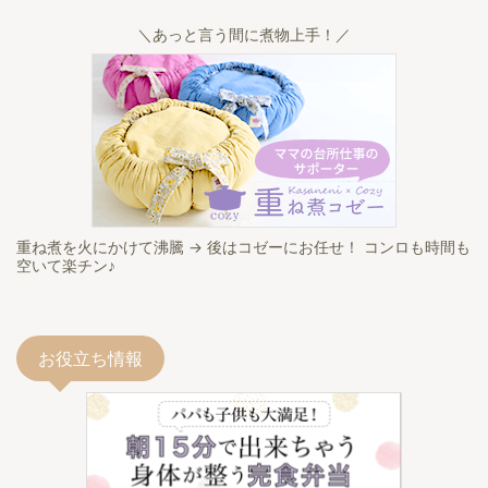
＼あっと言う間に煮物上手！／
重ね煮を火にかけて沸騰 → 後はコゼーにお任せ！ コンロも時間も
空いて楽チン♪
お役立ち情報