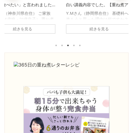
われました
白い講義内容でした。【重ね煮ア
いた1年前
用科生徒さ
カデミー基礎科生徒さんのお声】
煮アカデミ
住） ご家族
Y.Mさん（静岡県在住） 基礎科へ
高瀬恵子さ
子） 重ね煮
進もうと思った理由は何ですか？
科へ進もう
声】
何に悩んで
養生科がとても面白かったので、
か？ 養生
続きを見る
原因不明の胃
続けようと思いました。1年を通し
び、娘の鼻
、副鼻腔炎の
て、四季折々の重ね煮を習いたか
きていたの
ね煮アカデミ
った。 基礎科で「一番よかっ
きるように
がありまし
た！」と思うことは何ですか？ 足
びたいと思
の不調が治
し算の考え方を学べたこと。 砂糖
「一番よか
コレステロ
や油について、深く学べたこと。
何ですか？
。 ・気持ち
手当について。 どれも大切な知恵
ていること
りました。
ですが、他で学ぶことは出来ませ
っとおいし
度が激減し
ん。一生役に立つ面白い講義内容
たい！」と
人暮らしでも
でした。 ご家庭やご自身にどんな
きになった
になったよ
変化がありましたか？ 体調は良く
試しても娘
明日死ぬとし
なると、以前の状態を忘れてしま
途方に暮れ
」と聞いた
いますね。 1年前は顔が丸くて浮腫
す。 ご家
んで ...
がありま ...