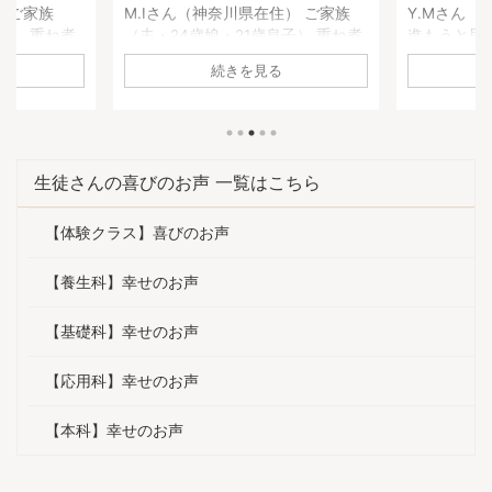
用科生徒さ
カデミー基礎科生徒さんのお声】
煮アカデミ
住） ご家族
Y.Mさん（静岡県在住） 基礎科へ
高瀬恵子さ
子） 重ね煮
進もうと思った理由は何ですか？
科へ進もう
声】
何に悩んで
養生科がとても面白かったので、
か？ 養生
続きを見る
原因不明の胃
続けようと思いました。1年を通し
び、娘の鼻
、副鼻腔炎の
て、四季折々の重ね煮を習いたか
きていたの
ね煮アカデミ
った。 基礎科で「一番よかっ
きるように
がありまし
た！」と思うことは何ですか？ 足
びたいと思
の不調が治
し算の考え方を学べたこと。 砂糖
「一番よか
生徒さんの喜びのお声 一覧はこちら
コレステロ
や油について、深く学べたこと。
何ですか？
。 ・気持ち
手当について。 どれも大切な知恵
ていること
【体験クラス】喜びのお声
りました。
ですが、他で学ぶことは出来ませ
っとおいし
度が激減し
ん。一生役に立つ面白い講義内容
たい！」と
人暮らしでも
でした。 ご家庭やご自身にどんな
きになった
【養生科】幸せのお声
になったよ
変化がありましたか？ 体調は良く
試しても娘
明日死ぬとし
なると、以前の状態を忘れてしま
途方に暮れ
【基礎科】幸せのお声
」と聞いた
いますね。 1年前は顔が丸くて浮腫
す。 ご家
んで ...
がありま ...
【応用科】幸せのお声
【本科】幸せのお声