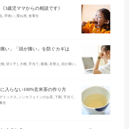
《3歳児ママからの相談です》
る
,
早食い
,
重ね煮
,
食養生
が痛い」「頭が痛い」を防ぐカギは
乾物
,
切り干し大根
,
手当て
,
腹痛
,
衣替え
,
頭が痛い
,
に入らない100%玄米茶の作り方
デトックス
,
ノンカフェインのお茶
,
下痢
,
手当て
,
養生