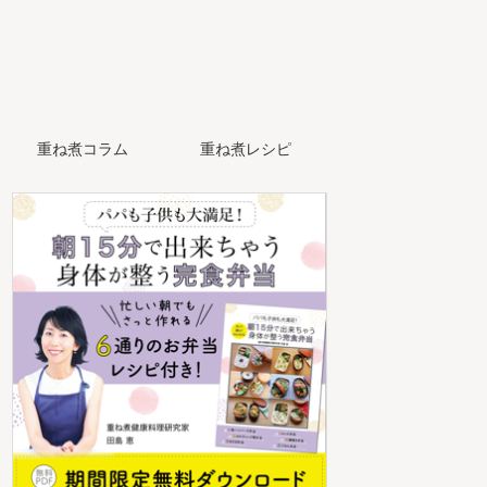
重ね煮コラム
重ね煮レシピ