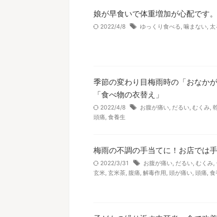
娘が早食いで体重増加が心配です。
2022/4/8
ゆっくり食べる
,
噛まない
,
太
季節の変わり目梅雨時の「おなか
「食べ物の衣替え」
2022/4/8
お腹が痛い
,
だるい
,
むくみ
,
頭痛
,
食養生
梅雨の不調の手当てに！お店では手
2022/3/31
お腹が痛い
,
だるい
,
むくみ
,
玄米
,
玄米茶
,
腹痛
,
解毒作用
,
頭が痛い
,
頭痛
,
食