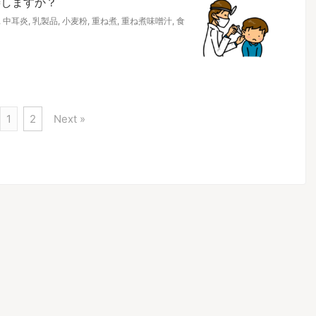
善しますか？
,
中耳炎
,
乳製品
,
小麦粉
,
重ね煮
,
重ね煮味噌汁
,
食
1
2
Next »