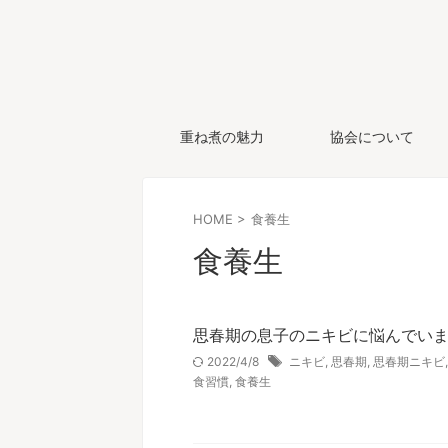
重ね煮の魅力
協会について
HOME
>
食養生
食養生
思春期の息子のニキビに悩んでいま
2022/4/8
ニキビ
,
思春期
,
思春期ニキビ
食習慣
,
食養生