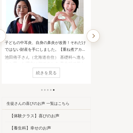
子どもの中耳炎、自身の鼻炎が改善！それだけ
気がつけば、我が
ではない財産を手にしました。【重ね煮アカデ
になっていました
ミー基礎科生徒さんのお声】
徒さんのお声】
池田侑子さん（北海道在住） 基礎科へ進も
Y.Sさん（北海道
うと思った理由は何ですか？ 養生科で学ん
の男の息子） 重
で子どもの中耳炎と私の鼻炎の症状の変化が
何に悩んでいまし
続きを見る
みられ始め、 もっと食に関する正しい知識
症状（アトピー、
を持って、 家族の健康を自信を持って守る
の胃腸の不調 重
術を身に付けたいと思ったため。 基礎科で
んな変化がありま
「一番よかった！」と思うことは何ですか？
ギー症状が落ち着
養生科からのメンバーでそのまま一緒に一年
頃から手放せなか
生徒さんの喜びのお声 一覧はこちら
間続けて学べ、 重ね煮を作る実践の日々の
喘息の吸入器をほ
過程と変化を共有できた事が励みになり 挑
た。 ・また、毎
【体験クラス】喜びのお声
戦し続ける力になりました。 これまで誰が
今年は飲まずに過
正しいのか分からなかった 食に関する様々
のお腹の調子も整
【養生科】幸せのお声
な知識をしっかりと根拠も ...
ったことはありますか