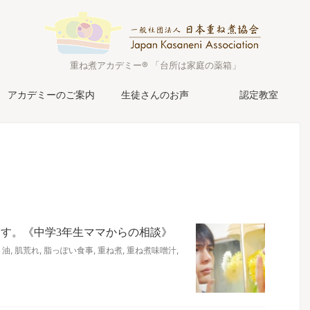
重ね煮アカデミー® 「台所は家庭の薬箱」
アカデミーのご案内
生徒さんのお声
認定教室
す。《中学3年生ママからの相談》
,
油
,
肌荒れ
,
脂っぽい食事
,
重ね煮
,
重ね煮味噌汁
,