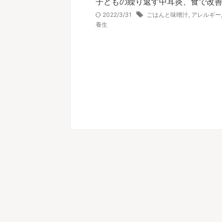
子どもの繰り返す中耳炎、食で改
2022/3/31
ごはんと味噌汁
,
アレルギー
養生