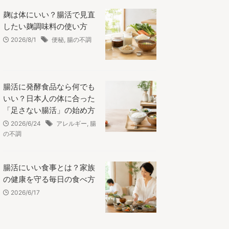
麹は体にいい？腸活で見直
したい麹調味料の使い方
2026/8/1
便秘
,
腸の不調
腸活に発酵食品なら何でも
いい？日本人の体に合った
「足さない腸活」の始め方
2026/6/24
アレルギー
,
腸
の不調
腸活にいい食事とは？家族
の健康を守る毎日の食べ方
2026/6/17