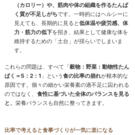
（カロリー）や、筋肉や体の組織を作るたんぱ
く質が不足しがち
です。一時的にはヘルシーに
見えても、長期的に見ると
低体温や疲労感、体
力・筋力の低下
を招き、結果として健康な体を
維持するための「土台」が揺らいでしまいま
す。
これらの問題は、すべて「
穀物：野菜：動物性たん
ぱく＝5：2：1
」という
食の比率の崩れ
が根本的な
原因です。個々の細かい栄養素の過不足に囚われる
のではなく、
食性に基づいた全体のバランスを見る
と、
栄養バランスも自然に整ってきます。
比率で考えると食事づくりが一気に楽になる