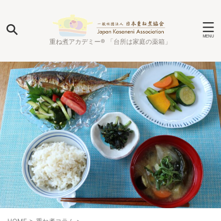
重ね煮アカデミー® 「台所は家庭の薬箱」
HOME
>
重ね煮コラム
>