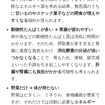
軽なエネルギー源を求める結果、無意識のうち
に
甘いものやスナック菓子などの間食が増えや
すくなる
傾向が見られます。
動物性たんぱくが多い → 胃腸が疲れやすい
肉や魚などの動物性たんぱく質は消化に時間が
かかります。そのため、摂取量が多すぎると胃
腸に過度な負担をかけ、
消化酵素の分泌が追い
つかなくなる
ことで、胃もたれ、便秘、疲労感
といった不調を引き起こしやすくなります。
肝
臓や腎臓にも負担がかかる
可能性も考えられま
す。
野菜だけ → 体が持たない
野菜はビタミン、ミネラル、食物繊維が豊富で
すが、それだけでは活動に必要な
エネルギー