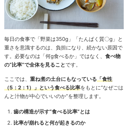
毎日の食事で「野菜は350g」「たんぱく質〇g」と
重さを意識するのは、負担になり、続かない原因で
す。必要なのは「何g食べるか」ではなく、
食べ物
の“比率”で全体を見ること
です。
ここでは、
重ね煮の土台にもなっている
「食性
（5：2：1）」という食べる比率
をもとに“なぜごは
んと汁物が中心でいいのか”を整理します。
歯の構造が示す“食べる比率”とは
比率が崩れると何が起きるのか