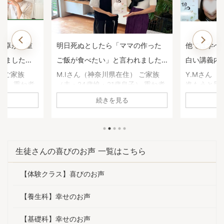
マの作った
他では学べない、一生役に立つ面
子どもの鼻
われました
白い講義内容でした。【重ね煮ア
いた1年前
用科生徒さ
カデミー基礎科生徒さんのお声】
煮アカデミ
住） ご家族
Y.Mさん（静岡県在住） 基礎科へ
高瀬恵子さ
子） 重ね煮
進もうと思った理由は何ですか？
科へ進もう
声】
何に悩んで
養生科がとても面白かったので、
か？ 養生
続きを見る
原因不明の胃
続けようと思いました。1年を通し
び、娘の鼻
、副鼻腔炎の
て、四季折々の重ね煮を習いたか
きていたの
ね煮アカデミ
った。 基礎科で「一番よかっ
きるように
がありまし
た！」と思うことは何ですか？ 足
びたいと思
の不調が治
し算の考え方を学べたこと。 砂糖
「一番よか
生徒さんの喜びのお声 一覧はこちら
コレステロ
や油について、深く学べたこと。
何ですか？
。 ・気持ち
手当について。 どれも大切な知恵
ていること
【体験クラス】喜びのお声
りました。
ですが、他で学ぶことは出来ませ
っとおいし
度が激減し
ん。一生役に立つ面白い講義内容
たい！」と
人暮らしでも
でした。 ご家庭やご自身にどんな
きになった
【養生科】幸せのお声
になったよ
変化がありましたか？ 体調は良く
試しても娘
明日死ぬとし
なると、以前の状態を忘れてしま
途方に暮れ
【基礎科】幸せのお声