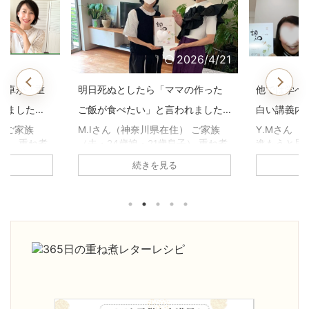
2026/4/21
2026/4/21
マの作った
他では学べない、一生役に立つ面
子どもの鼻
われました
白い講義内容でした。【重ね煮ア
いた1年前
用科生徒さ
カデミー基礎科生徒さんのお声】
煮アカデミ
住） ご家族
Y.Mさん（静岡県在住） 基礎科へ
高瀬恵子さ
子） 重ね煮
進もうと思った理由は何ですか？
科へ進もう
声】
何に悩んで
養生科がとても面白かったので、
か？ 養生
続きを見る
原因不明の胃
続けようと思いました。1年を通し
び、娘の鼻
、副鼻腔炎の
て、四季折々の重ね煮を習いたか
きていたの
ね煮アカデミ
った。 基礎科で「一番よかっ
きるように
がありまし
た！」と思うことは何ですか？ 足
びたいと思
の不調が治
し算の考え方を学べたこと。 砂糖
「一番よか
コレステロ
や油について、深く学べたこと。
何ですか？
。 ・気持ち
手当について。 どれも大切な知恵
ていること
りました。
ですが、他で学ぶことは出来ませ
っとおいし
度が激減し
ん。一生役に立つ面白い講義内容
たい！」と
人暮らしでも
でした。 ご家庭やご自身にどんな
きになった
になったよ
変化がありましたか？ 体調は良く
試しても娘