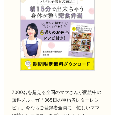
明日死ぬとし
なると、以前の状態を忘れてしま
途方に暮れ
」と聞いた
いますね。 1年前は顔が丸くて浮腫
す。 ご家
んで ...
がありま ...
7000名を超える全国のママさんが愛読中の
無料メルマガ「365日の重ね煮レターレシ
ピ」。今ならご登録者全員に、忙しいママ