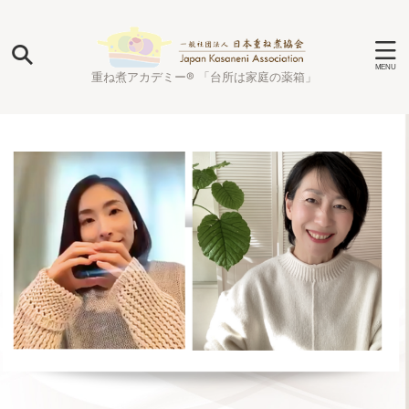
重ね煮アカデミー® 「台所は家庭の薬箱」