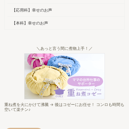
」と聞いた
いますね。 1年前は顔が丸くて浮腫
す。 ご家
んで ...
がありま ...
【応用科】幸せのお声
【本科】幸せのお声
＼あっと言う間に煮物上手！／
重ね煮を火にかけて沸騰 → 後はコゼーにお任せ！ コンロも時間も
空いて楽チン♪