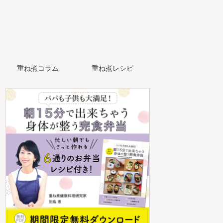
重ね煮コラム
重ね煮レシピ