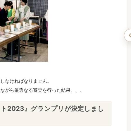
が「重ね煮だらけ」
明日死ぬとしたら「ママの作ったご飯が食べた
アカデミー応用科生
い」と言われました【重ね煮アカデミー応用科
生徒さんのお声】
 ご家族（夫・中学生
M.Iさん（神奈川県在住） ご家族（夫・24歳
カデミーで学ぶ前は
娘・21歳息子） 重ね煮アカデミーで学ぶ前
 息子のアレルギー
は何に悩んでいましたか？ 自身の原因不明
見る
続きを見る
花粉症など） 自身
の胃腸の不調 娘の咽頭炎、副鼻腔炎の頻発
をしなければなりません。
カデミーで学び、ど
息子の肌荒れ 重ね煮アカデミーで学び、ど
？ ・息子のアレル
んな変化がありましたか？ ・自身は胃腸の
しながら厳選なる審査を行った結果、、、
た。 ・赤ちゃんの
不調が治り、体重、体脂肪率、コレステロー
テロイドの塗り薬や
ル値が下がりました。 ・気持ちが安定して
使わなくなりまし
前向きになりました。 ・娘は耳鼻科に行く
ト2023』グランプリが決定しまし
でいた花粉症の薬も
頻度が激減しました。 ・息子は一人暮らし
います。 ・私自身
でも和食をよく食べるようになったようで
ました。 印象深か
す。 ・夫は、「明日死ぬとしたら何が食べ
 ...
たいか？」と聞いたら「 ...