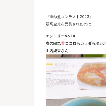
『重ね煮コンテスト2023』
最高金賞を受賞されたのは
エントリーNo.14
春の陽気
ココロもカラダもポカ
山内綾香さん