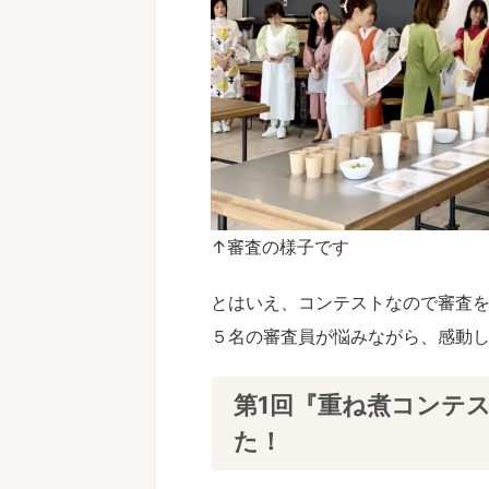
もの中耳炎、自身の鼻炎が改善！それだけ
気がつけば、我が家の食卓
ない財産を手にしました。【重ね煮アカデ
になっていました【重ね煮
基礎科生徒さんのお声】
徒さんのお声】
侑子さん（北海道在住） 基礎科へ進も
Y.Sさん（北海道在住）
思った理由は何ですか？ 養生科で学ん
の男の息子） 重ね煮ア
↑審査の様子です
どもの中耳炎と私の鼻炎の症状の変化が
何に悩んでいましたか？
続きを見る
続きを
れ始め、 もっと食に関する正しい知識
症状（アトピー、喘息、
とはいえ、コンテストなので審査
って、 家族の健康を自信を持って守る
の胃腸の不調 重ね煮ア
身に付けたいと思ったため。 基礎科で
んな変化がありましたか
５名の審査員が悩みながら、感動
番よかった！」と思うことは何ですか？
ギー症状が落ち着きまし
科からのメンバーでそのまま一緒に一年
頃から手放せなかったス
けて学べ、 重ね煮を作る実践の日々の
喘息の吸入器をほとんど
第1回『重ね煮コンテス
と変化を共有できた事が励みになり 挑
た。 ・また、毎年飲ん
た！
続ける力になりました。 これまで誰が
今年は飲まずに過ごせて
いのか分からなかった 食に関する様々
のお腹の調子も整ってき
識をしっかりと根拠も ...
ったことはありますか？ 気が