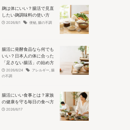
麹は体にいい？腸活で見直
したい麹調味料の使い方
2026/8/1
便秘
,
腸の不調
腸活に発酵食品なら何でも
いい？日本人の体に合った
「足さない腸活」の始め方
2026/6/24
アレルギー
,
腸
の不調
腸活にいい食事とは？家族
の健康を守る毎日の食べ方
2026/6/17