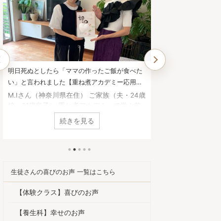
他では学べない、一生役に立つ面白い講義内容
子どもの鼻炎・便
でした。【重ね煮アカデミー基礎科生徒さんの
嘘のようです。【
お声】
さんのお声】
Y.Mさん（静岡県在住） 基礎科へ進もうと
高瀬恵子さん（茨
思った理由は何ですか？ 養生科がとても面
うと思った理由は
白かったので、続けようと思いました。1年
算の食べ方を学
続きを見る
を通して、四季折々の重ね煮を習いたかっ
ってきていたの
た。 基礎科で「一番よかった！」と思うこ
うに、引き続き
とは何ですか？ 足し算の考え方を学べたこ
た。 基礎科で
と。 砂糖や油について、深く学べたこと。
とは何ですか？ 
手当について。 どれも大切な知恵ですが、
ることと、 その
生徒さんの喜びのお声 一覧はこちら
他で学ぶことは出来ません。一生役に立つ面
重ね煮を作ってあ
白い講義内容でした。 ご家庭やご自身にど
の心が前向きにな
【体験クラス】喜びのお声
んな変化がありましたか？ 体調は良くなる
を試しても娘の鼻
と、以前の状態を忘れてしまいますね。 1年
暮れていたのが嘘
【養生科】幸せのお声
前は顔が丸くて浮腫んで ...
自身にどんな変化が