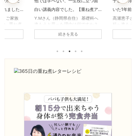
マの作った
他では学べない、一生役に立つ面
子どもの鼻
われました
白い講義内容でした。【重ね煮ア
いた1年前
用科生徒さ
カデミー基礎科生徒さんのお声】
煮アカデミ
住） ご家族
Y.Mさん（静岡県在住） 基礎科へ
高瀬恵子さ
子） 重ね煮
進もうと思った理由は何ですか？
科へ進もう
声】
何に悩んで
養生科がとても面白かったので、
か？ 養生
続きを見る
原因不明の胃
続けようと思いました。1年を通し
び、娘の鼻
、副鼻腔炎の
て、四季折々の重ね煮を習いたか
きていたの
ね煮アカデミ
った。 基礎科で「一番よかっ
きるように
がありまし
た！」と思うことは何ですか？ 足
びたいと思
の不調が治
し算の考え方を学べたこと。 砂糖
「一番よか
コレステロ
や油について、深く学べたこと。
何ですか？
。 ・気持ち
手当について。 どれも大切な知恵
ていること
りました。
ですが、他で学ぶことは出来ませ
っとおいし
度が激減し
ん。一生役に立つ面白い講義内容
たい！」と
人暮らしでも
でした。 ご家庭やご自身にどんな
きになった
になったよ
変化がありましたか？ 体調は良く
試しても娘
明日死ぬとし
なると、以前の状態を忘れてしま
途方に暮れ
」と聞いた
いますね。 1年前は顔が丸くて浮腫
す。 ご家
んで ...
がありま ...