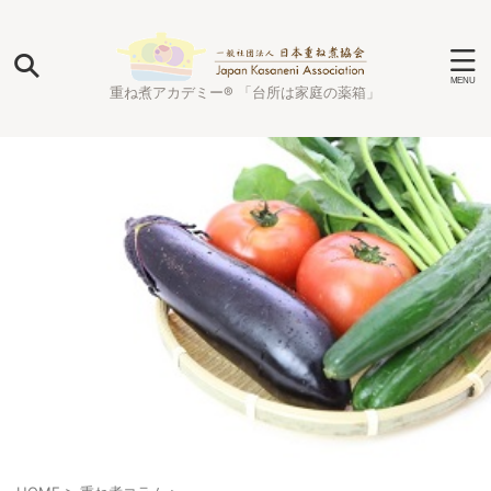
重ね煮アカデミー® 「台所は家庭の薬箱」