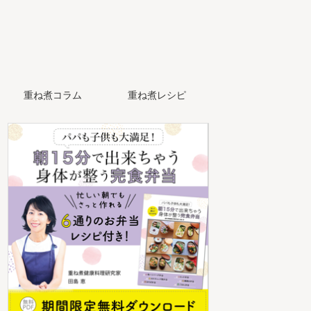
重ね煮コラム
重ね煮レシピ