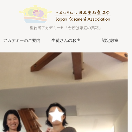
重ね煮アカデミー® 「台所は家庭の薬箱」
アカデミーのご案内
生徒さんのお声
認定教室