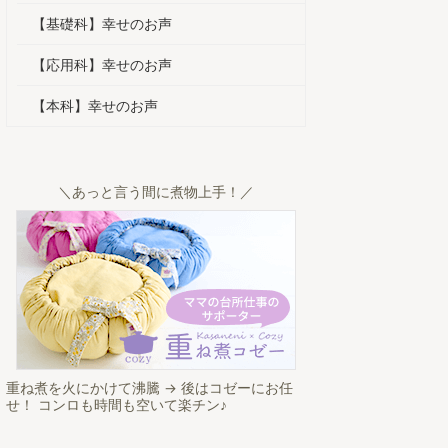
【基礎科】幸せのお声
【応用科】幸せのお声
【本科】幸せのお声
＼あっと言う間に煮物上手！／
重ね煮を火にかけて沸騰 → 後はコゼーにお任
せ！ コンロも時間も空いて楽チン♪
2026/4/29
2026/4/21