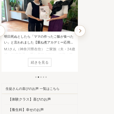
他では学べない、一生役に立つ面白い講義内容
子どもの鼻炎・便秘
でした。【重ね煮アカデミー基礎科生徒さんの
嘘のようです。【
お声】
さんのお声】
Y.Mさん（静岡県在住） 基礎科へ進もうと
高瀬恵子さん（茨
思った理由は何ですか？ 養生科がとても面
うと思った理由は
白かったので、続けようと思いました。1年
算の食べ方を学び
続きを見る
を通して、四季折々の重ね煮を習いたかっ
ってきていたので
た。 基礎科で「一番よかった！」と思うこ
うに、引き続き基
とは何ですか？ 足し算の考え方を学べたこ
た。 基礎科で「
と。 砂糖や油について、深く学べたこと。
とは何ですか？ 
手当について。 どれも大切な知恵ですが、
ることと、 その
生徒さんの喜びのお声 一覧はこちら
他で学ぶことは出来ません。一生役に立つ面
重ね煮を作ってあ
白い講義内容でした。 ご家庭やご自身にど
の心が前向きにな
【体験クラス】喜びのお声
んな変化がありましたか？ 体調は良くなる
を試しても娘の鼻
と、以前の状態を忘れてしまいますね。 1年
暮れていたのが嘘
【養生科】幸せのお声
前は顔が丸くて浮腫んで ...
自身にどんな変化があ