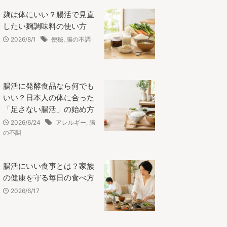
麹は体にいい？腸活で見直
したい麹調味料の使い方
2026/8/1
便秘
,
腸の不調
腸活に発酵食品なら何でも
いい？日本人の体に合った
「足さない腸活」の始め方
2026/6/24
アレルギー
,
腸
の不調
腸活にいい食事とは？家族
の健康を守る毎日の食べ方
2026/6/17