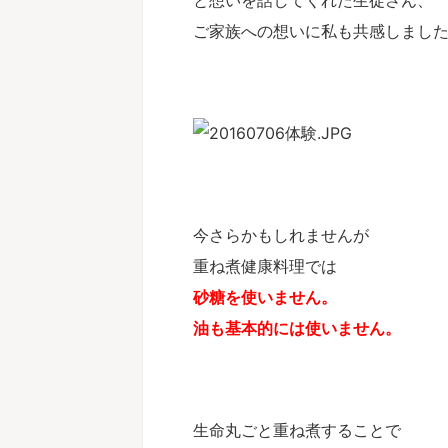
ご家族への想いに私も共感しまし
もの中耳炎、自身の鼻炎が改善！それだけ
気がつけば、我が家の食卓
ない財産を手にしました。【重ね煮アカデ
になっていました【重ね煮
基礎科生徒さんのお声】
徒さんのお声】
侑子さん（北海道在住） 基礎科へ進も
Y.Sさん（北海道在住） 
思った理由は何ですか？ 養生科で学ん
の男の息子） 重ね煮アカ
今さらかもしれませんが
どもの中耳炎と私の鼻炎の症状の変化が
何に悩んでいましたか？ 
続きを見る
続きを見
れ始め、 もっと食に関する正しい知識
症状（アトピー、喘息、花
重ね煮健康料理では
って、 家族の健康を自信を持って守る
の胃腸の不調 重ね煮アカ
砂糖を使いません。
身に付けたいと思ったため。 基礎科で
んな変化がありましたか？
番よかった！」と思うことは何ですか？
ギー症状が落ち着きました
油も基本的には使いません。
科からのメンバーでそのまま一緒に一年
頃から手放せなかったステ
けて学べ、 重ね煮を作る実践の日々の
喘息の吸入器をほとんど使
と変化を共有できた事が励みになり 挑
た。 ・また、毎年飲んで
続ける力になりました。 これまで誰が
今年は飲まずに過ごせてい
いのか分からなかった 食に関する様々
のお腹の調子も整ってきま
生命丸ごと重ね煮することで
をしっかりと根拠も ...
ったことはありますか？ 気が