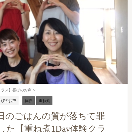
クラス】喜びのお声
>
喜びのお声
体験
重ね煮
日のごはんの質が落ちて罪
た【重ね煮1Day体験クラ