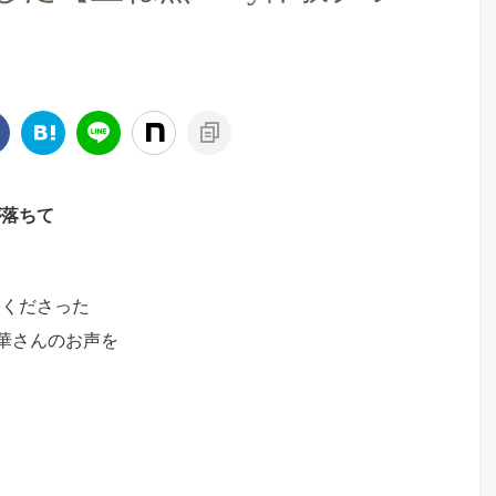
が落ちて
てくださった
華さんのお声を
、