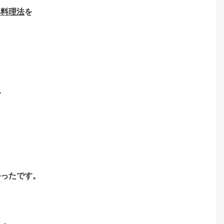
い料理法
を
で
かったです。