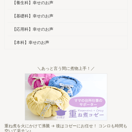
粉症の薬も
ました。 ・息子は一人暮らしでも
でした。 
【養生科】幸せのお声
ています。
和食をよく食べるようになったよ
変化があり
も整ってき
うです。 ・夫は、「明日死ぬとし
なると、以
【基礎科】幸せのお声
たことはあり
たら何が食べたいか？」と聞いた
いますね。
ら「 ...
んで ...
【応用科】幸せのお声
【本科】幸せのお声
＼あっと言う間に煮物上手！／
重ね煮を火にかけて沸騰 → 後はコゼーにお任せ！ コンロも時間も
空いて楽チン♪