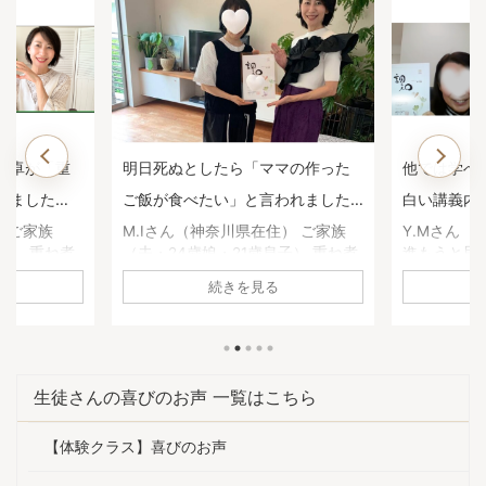
食卓が「重
明日死ぬとしたら「ママの作った
他では学べ
いました
ご飯が食べたい」と言われました
白い講義内
用科生徒さ
【重ね煮アカデミー応用科生徒さ
カデミー基
） ご家族
M.Iさん（神奈川県在住） ご家族
Y.Mさん（
子） 重ね煮
（夫・24歳娘・21歳息子） 重ね煮
進もうと思
んのお声】
何に悩んで
アカデミーで学ぶ前は何に悩んで
養生科がと
続きを見る
アレルギー症
いましたか？ 自身の原因不明の胃
続けようと
花粉症な
腸の不調 娘の咽頭炎、副鼻腔炎の
て、四季折
 重ね煮アカ
頻発 息子の肌荒れ 重ね煮アカデミ
った。 基
変化があり
ーで学び、どんな変化がありまし
た！」と思
アレルギー症
たか？ ・自身は胃腸の不調が治
し算の考え
生徒さんの喜びのお声 一覧はこちら
 ・赤ちゃん
り、体重、体脂肪率、コレステロ
や油につい
たステロイ
ール値が下がりました。 ・気持ち
手当につい
【体験クラス】喜びのお声
入器をほと
が安定して前向きになりました。
ですが、他
た。 ・ま
・娘は耳鼻科に行く頻度が激減し
ん。一生役