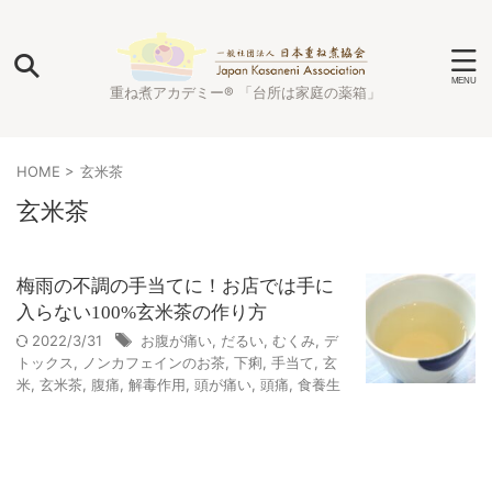
重ね煮アカデミー® 「台所は家庭の薬箱」
HOME
>
玄米茶
玄米茶
梅雨の不調の手当てに！お店では手に
入らない100%玄米茶の作り方
2022/3/31
お腹が痛い
,
だるい
,
むくみ
,
デ
トックス
,
ノンカフェインのお茶
,
下痢
,
手当て
,
玄
米
,
玄米茶
,
腹痛
,
解毒作用
,
頭が痛い
,
頭痛
,
食養生