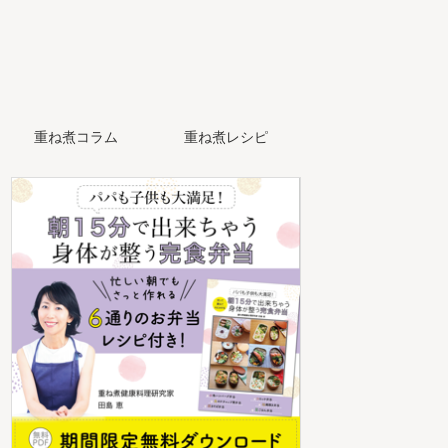
重ね煮コラム
重ね煮レシピ