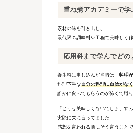
重ね煮アカデミーで学
素材の味を引き出し、
最低限の調味料や工程で美味しく
応用科まで学んで
どの
養生科に申し込んだ当時は、
料理
料理下手な
自分の料理に自信がな
誰かに食べてもらうのが怖くて堪
「
どうせ美味しくないでしょ、す
実際に夫に言ってました。
感想を言われる前にそう言うこと