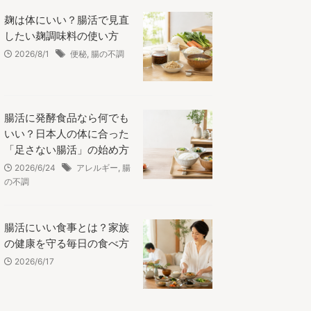
麹は体にいい？腸活で見直
したい麹調味料の使い方
2026/8/1
便秘
,
腸の不調
腸活に発酵食品なら何でも
いい？日本人の体に合った
「足さない腸活」の始め方
2026/6/24
アレルギー
,
腸
の不調
腸活にいい食事とは？家族
の健康を守る毎日の食べ方
2026/6/17