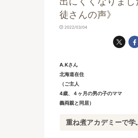
出にくくなりまし
徒さんの声》
2022/03/04
A.Kさん
北海道在住
（ご主人
4歳、４ヶ月
の男の子のママ
義両親と同居）
重ね煮アカデミーで学