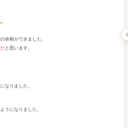
た。
心の余裕ができました。
炎が改善！それだけ
気がつけば、我が家の食卓が「重ね煮だらけ」
らだ
と思います。
た。【重ね煮アカデ
になっていました【重ね煮アカデミー応用科生
】
徒さんのお声】
） 基礎科へ進も
Y.Sさん（北海道在住） ご家族（夫・中学生
？ 養生科で学ん
の男の息子） 重ね煮アカデミーで学ぶ前は
炎の症状の変化が
何に悩んでいましたか？ 息子のアレルギー
る
続きを見る
関する正しい知識
症状（アトピー、喘息、花粉症など） 自身
自信を持って守る
の胃腸の不調 重ね煮アカデミーで学び、ど
うになりました。
ため。 基礎科で
んな変化がありましたか？ ・息子のアレル
ことは何ですか？
ギー症状が落ち着きました。 ・赤ちゃんの
のまま一緒に一年
頃から手放せなかったステロイドの塗り薬や
作る実践の日々の
喘息の吸入器をほとんど使わなくなりまし
るようになりました。
が励みになり 挑
た。 ・また、毎年飲んでいた花粉症の薬も
。 これまで誰が
今年は飲まずに過ごせています。 ・私自身
 食に関する様々
のお腹の調子も整ってきました。 印象深か
..
ったことはありますか？ 気が ...