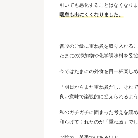
引いても悪化することはなくなり
喘息も出にくくなりました。
普段のご飯に重ね煮を取り入れる
たまにの添加物や化学調味料を妥
今ではたまにの外食を目一杯楽し
「
明日からまた重ね煮だし、それ
良い意味で楽観的に捉えられるよ
私のガチガチに固まった考えを緩
和らげてくれたのが「
重ね煮」で
お陰で、苦手ではあるけど、