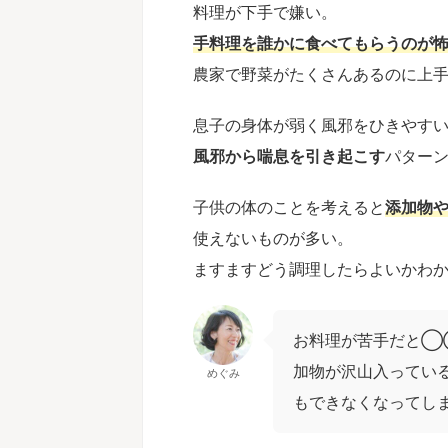
料理が下手で嫌い。
手料理を誰かに食べてもらうのが
農家で野菜がたくさんあるのに上
息子の身体が弱く風邪をひきやす
風邪から喘息を引き起こす
パター
子供の体のことを考えると
添加物
使えないものが多い。
ますますどう調理したらよいかわ
お料理が苦手だと◯
加物が沢山入ってい
めぐみ
もできなくなってし