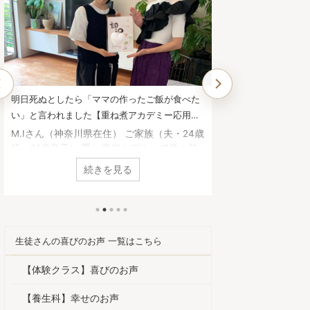
明日死ぬとしたら「ママの作ったご飯が食べた
他では学べない、
い」と言われました【重ね煮アカデミー応用科
でした。【重ね煮
生徒さんのお声】
お声】
M.Iさん（神奈川県在住） ご家族（夫・24歳
Y.Mさん（静岡県
娘・21歳息子） 重ね煮アカデミーで学ぶ前
思った理由は何で
は何に悩んでいましたか？ 自身の原因不明
白かったので、続
続きを見る
の胃腸の不調 娘の咽頭炎、副鼻腔炎の頻発
を通して、四季折
息子の肌荒れ 重ね煮アカデミーで学び、ど
た。 基礎科で「
んな変化がありましたか？ ・自身は胃腸の
とは何ですか？ 
不調が治り、体重、体脂肪率、コレステロー
と。 砂糖や油に
ル値が下がりました。 ・気持ちが安定して
手当について。 
生徒さんの喜びのお声 一覧はこちら
前向きになりました。 ・娘は耳鼻科に行く
他で学ぶことは出
頻度が激減しました。 ・息子は一人暮らし
白い講義内容でし
【体験クラス】喜びのお声
でも和食をよく食べるようになったようで
んな変化がありま
す。 ・夫は、「明日死ぬとしたら何が食べ
と、以前の状態を
【養生科】幸せのお声
たいか？」と聞いたら「 ...
前は顔が丸くて浮腫ん