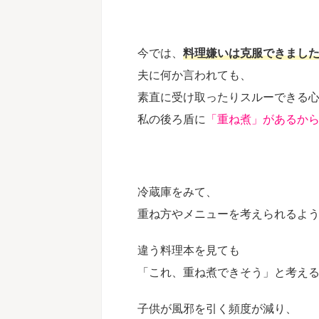
今では、
料理嫌いは克服できまし
夫に何か言われても、
素直に受け取ったりスルーできる
子どもの中耳炎、自身の鼻
私の後ろ盾に
「重ね煮」があるか
ではない財産を手にしまし
ミー基礎科生徒さんのお声
池田侑子さん（北海道在住
うと思った理由は何ですか
で子どもの中耳炎と私の鼻
続きを見
みられ始め、 もっと食に
冷蔵庫をみて、
を持って、 家族の健康を
重ね方やメニューを考えられるよ
術を身に付けたいと思った
「一番よかった！」と思う
養生科からのメンバーでそ
違う料理本を見ても
間続けて学べ、 重ね煮を
「これ、重ね煮できそう」
と考え
過程と変化を共有できた事
戦し続ける力になりました
正しいのか分からなかった
子供が風邪を引く頻度が減り、
な知識をしっかりと根拠も .