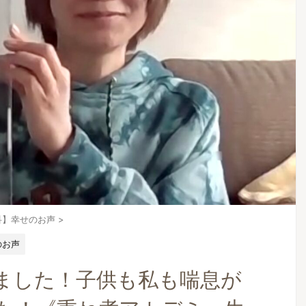
科】幸せのお声
>
のお声
ました！子供も私も喘息が