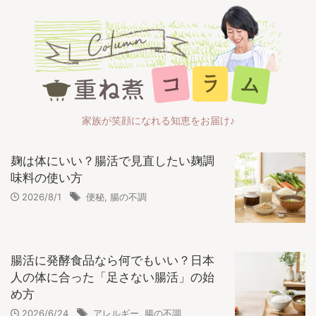
家族が笑顔になれる知恵をお届け♪
麹は体にいい？腸活で見直したい麹調
味料の使い方
2026/8/1
便秘
,
腸の不調
腸活に発酵食品なら何でもいい？日本
人の体に合った「足さない腸活」の始
め方
2026/6/24
アレルギー
,
腸の不調