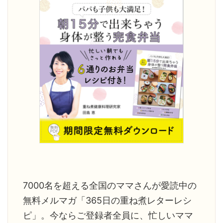
になったよ
変化がありましたか？ 体調は良く
試しても娘
明日死ぬとし
なると、以前の状態を忘れてしま
途方に暮れ
」と聞いた
いますね。 1年前は顔が丸くて浮腫
す。 ご家
んで ...
がありま ...
7000名を超える全国のママさんが愛読中の
無料メルマガ「365日の重ね煮レターレシ
ピ」。今ならご登録者全員に、忙しいママ