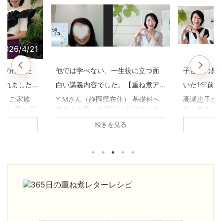
2026/4/21
2026/4/21
マの作った
他では学べない、一生役に立つ面
子どもの鼻
われました
白い講義内容でした。【重ね煮ア
いた1年前
用科生徒さ
カデミー基礎科生徒さんのお声】
煮アカデミ
住） ご家族
Y.Mさん（静岡県在住） 基礎科へ
高瀬恵子さ
子） 重ね煮
進もうと思った理由は何ですか？
科へ進もう
声】
何に悩んで
養生科がとても面白かったので、
か？ 養生
続きを見る
原因不明の胃
続けようと思いました。1年を通し
び、娘の鼻
、副鼻腔炎の
て、四季折々の重ね煮を習いたか
きていたの
ね煮アカデミ
った。 基礎科で「一番よかっ
きるように
がありまし
た！」と思うことは何ですか？ 足
びたいと思
の不調が治
し算の考え方を学べたこと。 砂糖
「一番よか
コレステロ
や油について、深く学べたこと。
何ですか？
。 ・気持ち
手当について。 どれも大切な知恵
ていること
りました。
ですが、他で学ぶことは出来ませ
っとおいし
度が激減し
ん。一生役に立つ面白い講義内容
たい！」と
人暮らしでも
でした。 ご家庭やご自身にどんな
きになった