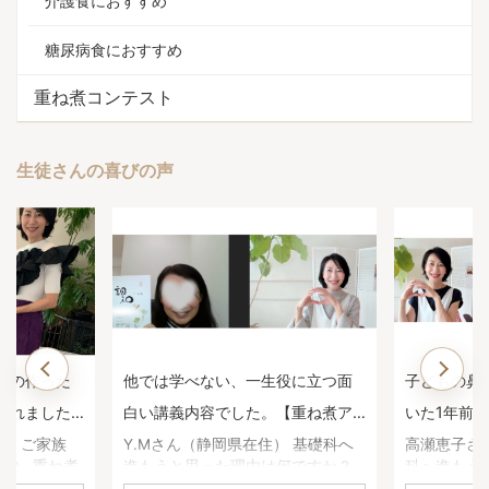
介護食におすすめ
糖尿病食におすすめ
重ね煮コンテスト
生徒さんの喜びの声
マの作った
他では学べない、一生役に立つ面
子どもの鼻
われました
白い講義内容でした。【重ね煮ア
いた1年前
用科生徒さ
カデミー基礎科生徒さんのお声】
煮アカデミ
住） ご家族
Y.Mさん（静岡県在住） 基礎科へ
高瀬恵子さ
子） 重ね煮
進もうと思った理由は何ですか？
科へ進もう
声】
何に悩んで
養生科がとても面白かったので、
か？ 養生