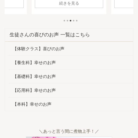
続きを見る
原因不明の胃
続けようと思いました。1年を通し
び、娘の鼻
、副鼻腔炎の
て、四季折々の重ね煮を習いたか
きていたの
ね煮アカデミ
った。 基礎科で「一番よかっ
きるように
がありまし
た！」と思うことは何ですか？ 足
びたいと思
の不調が治
し算の考え方を学べたこと。 砂糖
「一番よか
生徒さんの喜びのお声 一覧はこちら
コレステロ
や油について、深く学べたこと。
何ですか？
。 ・気持ち
手当について。 どれも大切な知恵
ていること
【体験クラス】喜びのお声
りました。
ですが、他で学ぶことは出来ませ
っとおいし
度が激減し
ん。一生役に立つ面白い講義内容
たい！」と
人暮らしでも
でした。 ご家庭やご自身にどんな
きになった
【養生科】幸せのお声
になったよ
変化がありましたか？ 体調は良く
試しても娘
明日死ぬとし
なると、以前の状態を忘れてしま
途方に暮れ
【基礎科】幸せのお声
」と聞いた
いますね。 1年前は顔が丸くて浮腫
す。 ご家
んで ...
がありま ...
【応用科】幸せのお声
【本科】幸せのお声
＼あっと言う間に煮物上手！／