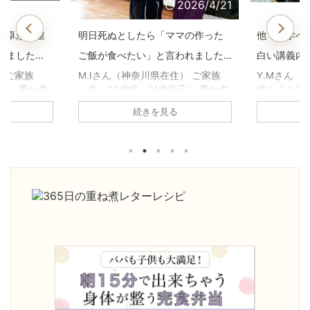
2026/4/21
2026/4/21
マの作った
他では学べない、一生役に立つ面
子どもの鼻
われました
白い講義内容でした。【重ね煮ア
いた1年前
用科生徒さ
カデミー基礎科生徒さんのお声】
煮アカデミ
住） ご家族
Y.Mさん（静岡県在住） 基礎科へ
高瀬恵子さ
子） 重ね煮
進もうと思った理由は何ですか？
科へ進もう
声】
何に悩んで
養生科がとても面白かったので、
か？ 養生
続きを見る
原因不明の胃
続けようと思いました。1年を通し
び、娘の鼻
、副鼻腔炎の
て、四季折々の重ね煮を習いたか
きていたの
ね煮アカデミ
った。 基礎科で「一番よかっ
きるように
がありまし
た！」と思うことは何ですか？ 足
びたいと思
の不調が治
し算の考え方を学べたこと。 砂糖
「一番よか
コレステロ
や油について、深く学べたこと。
何ですか？
。 ・気持ち
手当について。 どれも大切な知恵
ていること
りました。
ですが、他で学ぶことは出来ませ
っとおいし
度が激減し
ん。一生役に立つ面白い講義内容
たい！」と
人暮らしでも
でした。 ご家庭やご自身にどんな
きになった
になったよ
変化がありましたか？ 体調は良く
試しても娘
明日死ぬとし
なると、以前の状態を忘れてしま
途方に暮れ
」と聞いた
いますね。 1年前は顔が丸くて浮腫
す。 ご家
んで ...
がありま ...