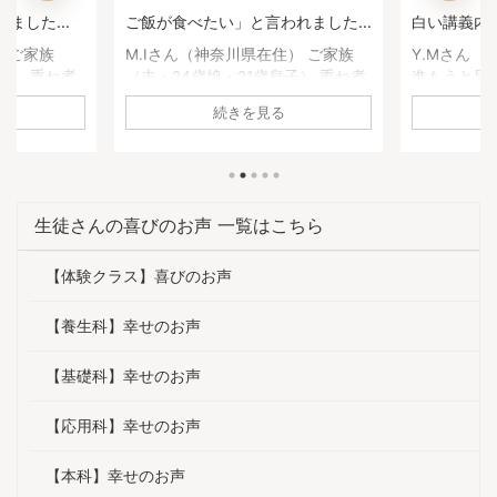
と言われました
白い講義内容でした。【重ね煮ア
いた1
ー応用科生徒さ
カデミー基礎科生徒さんのお声】
煮アカ
県在住） ご家族
Y.Mさん（静岡県在住） 基礎科へ
高瀬恵
1歳息子） 重ね煮
進もうと思った理由は何ですか？
科へ進
声】
前は何に悩んで
養生科がとても面白かったので、
か？ 
を見る
続きを見る
身の原因不明の胃
続けようと思いました。1年を通し
び、娘
頭炎、副鼻腔炎の
て、四季折々の重ね煮を習いたか
きてい
れ 重ね煮アカデミ
った。 基礎科で「一番よかっ
きるよ
変化がありまし
た！」と思うことは何ですか？ 足
びたい
胃腸の不調が治
し算の考え方を学べたこと。 砂糖
「一番
生徒さんの喜びのお声 一覧はこちら
率、コレステロ
や油について、深く学べたこと。
何です
した。 ・気持ち
手当について。 どれも大切な知恵
ている
【体験クラス】喜びのお声
になりました。
ですが、他で学ぶことは出来ませ
っとお
く頻度が激減し
ん。一生役に立つ面白い講義内容
たい！
は一人暮らしでも
でした。 ご家庭やご自身にどんな
きにな
【養生科】幸せのお声
ようになったよ
変化がありましたか？ 体調は良く
試して
、「明日死ぬとし
なると、以前の状態を忘れてしま
途方に
【基礎科】幸せのお声
か？」と聞いた
いますね。 1年前は顔が丸くて浮腫
す。 
んで ...
がありま 
【応用科】幸せのお声
【本科】幸せのお声