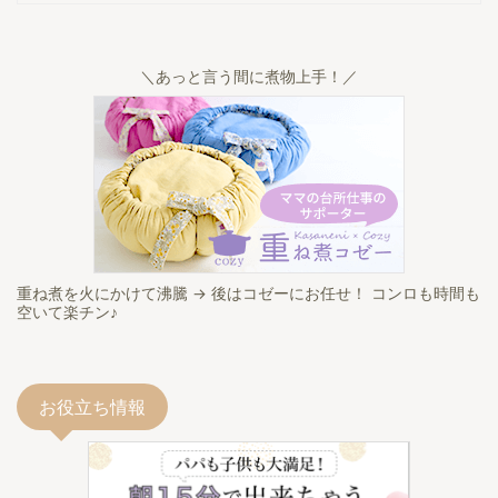
＼あっと言う間に煮物上手！／
重ね煮を火にかけて沸騰 → 後はコゼーにお任せ！ コンロも時間も
空いて楽チン♪
お役立ち情報