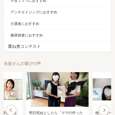
子育てママにおすすめ
アンチエイジングにおすすめ
介護食におすすめ
糖尿病食におすすめ
重ね煮コンテスト
生徒さんの喜びの声
「ママの作った
他では学べない、一生役に立つ面
子ども