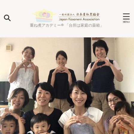
重ね煮アカデミー® 「台所は家庭の薬箱」