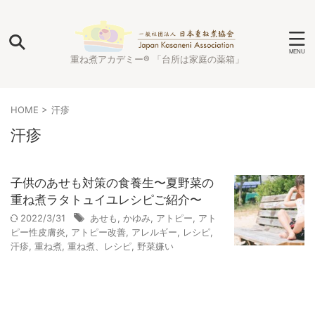
重ね煮アカデミー® 「台所は家庭の薬箱」
HOME
>
汗疹
汗疹
子供のあせも対策の食養生〜夏野菜の
重ね煮ラタトュイユレシピご紹介〜
2022/3/31
あせも
,
かゆみ
,
アトピー
,
アト
ピー性皮膚炎
,
アトピー改善
,
アレルギー
,
レシピ
,
汗疹
,
重ね煮
,
重ね煮、レシピ
,
野菜嫌い