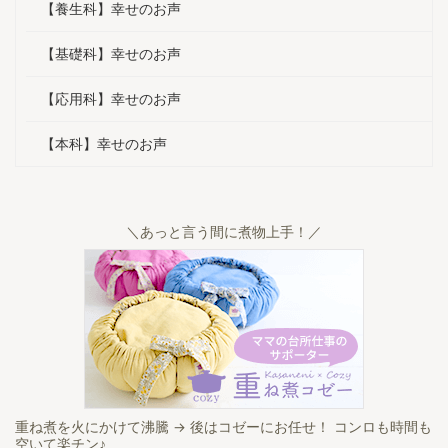
粉症の薬も
ました。 ・息子は一人暮らしでも
でした。 
【養生科】幸せのお声
ています。
和食をよく食べるようになったよ
変化があり
も整ってき
うです。 ・夫は、「明日死ぬとし
なると、以
【基礎科】幸せのお声
たことはあり
たら何が食べたいか？」と聞いた
いますね。
ら「 ...
んで ...
【応用科】幸せのお声
【本科】幸せのお声
＼あっと言う間に煮物上手！／
重ね煮を火にかけて沸騰 → 後はコゼーにお任せ！ コンロも時間も
空いて楽チン♪