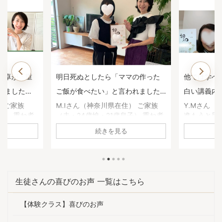
食卓が「重
明日死ぬとしたら「ママの作った
他では学べ
いました
ご飯が食べたい」と言われました
白い講義内
用科生徒さ
【重ね煮アカデミー応用科生徒さ
カデミー基
） ご家族
M.Iさん（神奈川県在住） ご家族
Y.Mさん（
子） 重ね煮
（夫・24歳娘・21歳息子） 重ね煮
進もうと思
んのお声】
何に悩んで
アカデミーで学ぶ前は何に悩んで
養生科がと
続きを見る
アレルギー症
いましたか？ 自身の原因不明の胃
続けようと
花粉症な
腸の不調 娘の咽頭炎、副鼻腔炎の
て、四季折
 重ね煮アカ
頻発 息子の肌荒れ 重ね煮アカデミ
った。 基
変化があり
ーで学び、どんな変化がありまし
た！」と思
アレルギー症
たか？ ・自身は胃腸の不調が治
し算の考え
生徒さんの喜びのお声 一覧はこちら
 ・赤ちゃん
り、体重、体脂肪率、コレステロ
や油につい
たステロイ
ール値が下がりました。 ・気持ち
手当につい
【体験クラス】喜びのお声
入器をほと
が安定して前向きになりました。
ですが、他
た。 ・ま
・娘は耳鼻科に行く頻度が激減し
ん。一生役